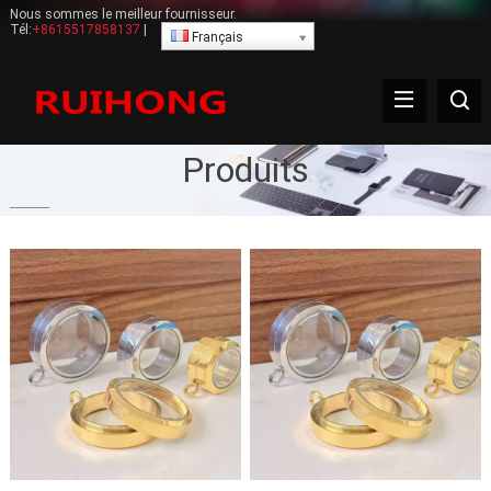
Nous sommes le meilleur fournisseur.
Tél:
+8615517858137
|
Français
Produits