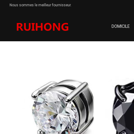
Nous sommes le meilleur fournisseur.
DOMICILE
Accessoires pour oreilles
Domicile
Produits
Accessoires pour oreilles
Boucles d'