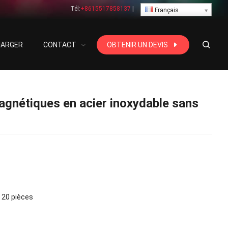
Tél:
+8615517858137
|
Français
HARGER
CONTACT
OBTENIR UN DEVIS
magnétiques en acier inoxydable sans
20 pièces