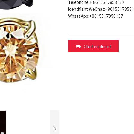
Téléphone
:+ 8615517858137
Identifiant WeChat
:+8615517858
WhstsApp
:+8615517858137
Chat en direct