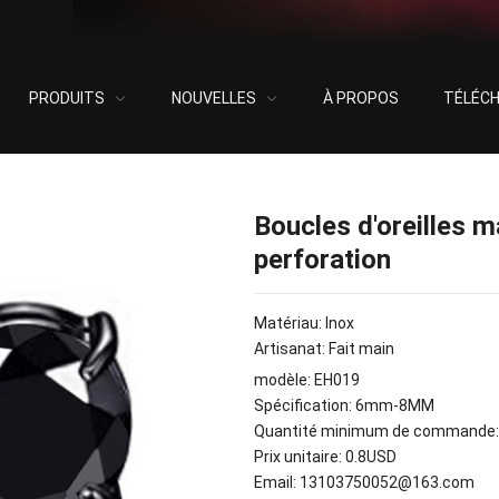
PRODUITS
NOUVELLES
À PROPOS
TÉLÉC
oreilles magnétiques en acier inoxydable sans perforation
Boucles d'oreilles 
perforation
Matériau: Inox
Artisanat: Fait main
modèle:
EH019
Spécification: 6
mm-8MM
Quantité minimum de commande: 
Prix unitaire: 0.8USD
Email
: 13103750052
@163.com