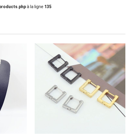
products.php
à la ligne
135