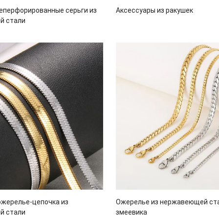
еперфорированные серьги из
Аксессуары из ракушек
й стали
ожерелье-цепочка из
Ожерелье из нержавеющей ста
й стали
змеевика