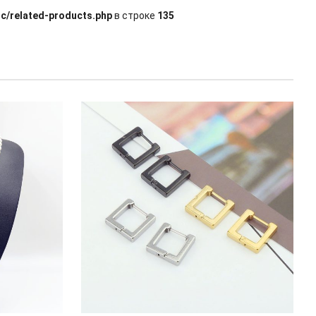
c/related-products.php
в строке
135