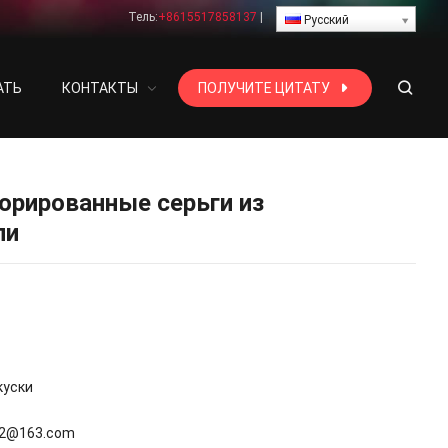
Тель:
+8615517858137
|
Русский
АТЬ
КОНТАКТЫ
ПОЛУЧИТЕ ЦИТАТУ
орированные серьги из
ли
куски
2
@163.com