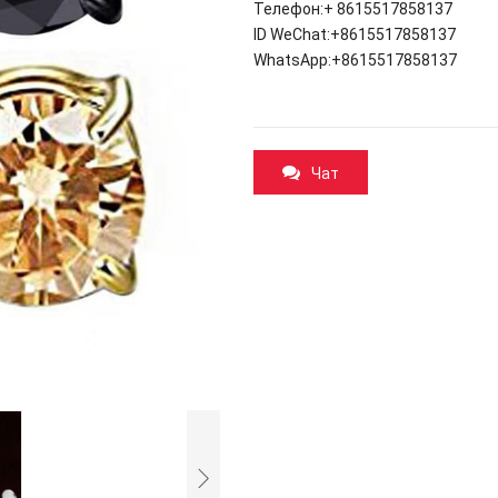
Телефон
:+ 8615517858137
ID WeChat
:+8615517858137
WhatsApp
:+8615517858137
Чат